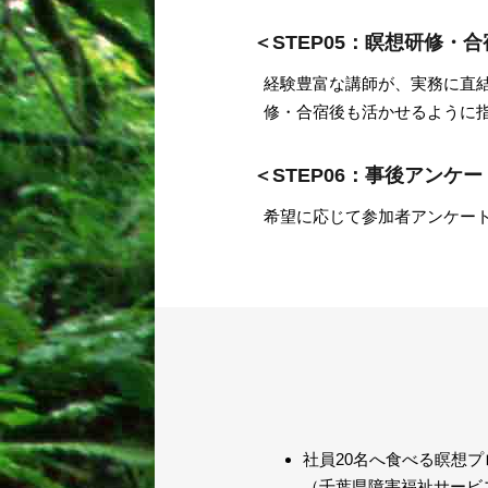
＜STEP05：瞑想研修・
経験豊富な講師が、実務に直
修・合宿後も活かせるように
＜STEP06：事後アンケ
希望に応じて参加者アンケー
社員20名へ食べる瞑想
（千葉県障害福祉サービス