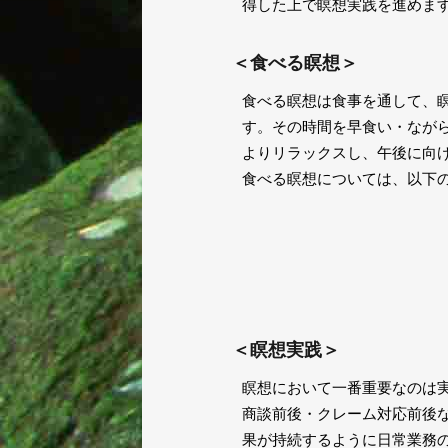
得した上で瞑想実践を進めま
＜食べる瞑想＞
食べる瞑想は食事を通して、
す。その時間を早食い・なが
よりリラックスし、午後に向
食べる瞑想については、以下
＜瞑想実践＞
瞑想において一番重要なのは
商談前後・クレーム対応前後
果が持続するように日常業務