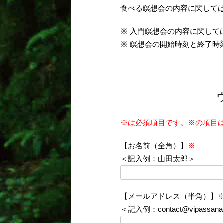
食べる瞑想会の内容に関して
※ 入門瞑想会の内容に関し
※ 瞑想会の開始時刻と終了時
※は必須項目です。※の項目
【お名前（全角）】
※
＜記入例：山田太郎＞
【メールアドレス（半角）】
＜記入例：contact@vipassanab