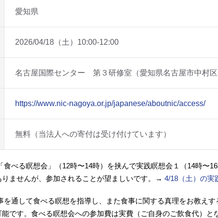
愛知県
2026/04/18（土）10:00-12:00
名古屋国際センター 第３研修室（愛知県名古屋市中村区那
https://www.nic-nagoya.or.jp/japanese/aboutnic/access/
無料（当法人への寄付は受け付けています）
「食べる瞑想会」（12時〜14時）を挟んで実践瞑想会１（14時〜1
ありませんが、参加されることが望ましいです。→
4/18（土）の
食事を通して食べる瞑想を指導し、また食事に関する真理をお教えす
可能です。食べる瞑想会への参加費は実費（ご自身のご飲食代）と