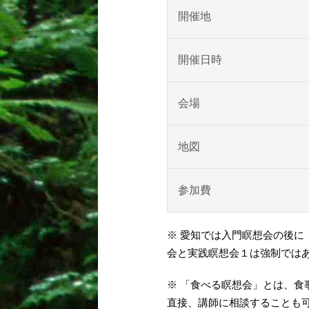
開催地
開催日時
会場
地図
参加費
※ 愛知では入門瞑想会の後に
会と実践瞑想会１は強制では
※ 「食べる瞑想会」とは、
直接、講師に相談することも