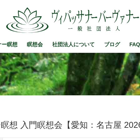
FAQ
ナー瞑想
瞑想会
社団法人について
ブログ
想 入門瞑想会【愛知：名古屋 2026/