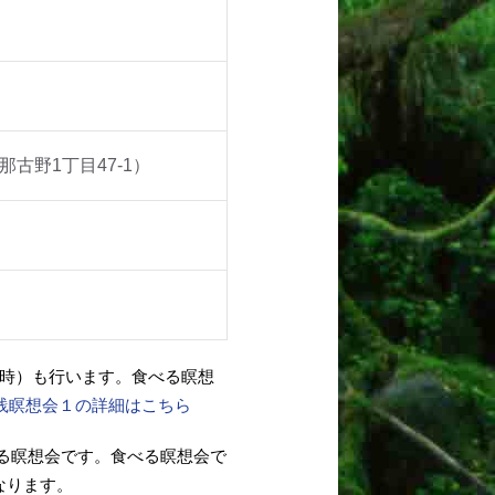
古野1丁目47-1）
6時）も行います。食べる瞑想
実践瞑想会１の詳細はこちら
る瞑想会です。食べる瞑想会で
なります。